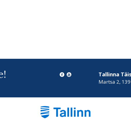
e!
Tallinna Tä
Martsa 2, 139