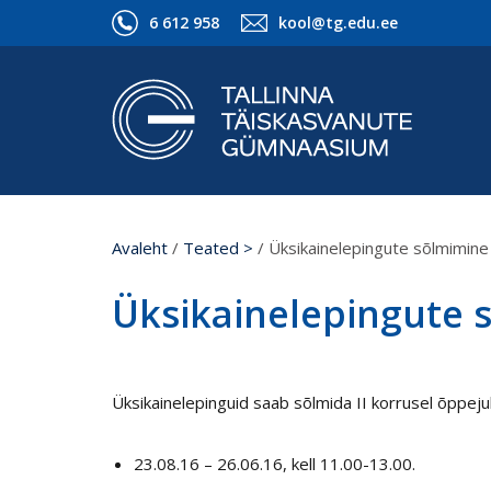
6 612 958
kool@tg.edu.ee
Avaleht
/
Teated >
/
Üksikainelepingute sõlmimine
Üksikainelepingute 
Üksikainelepinguid saab sõlmida II korrusel õppejuh
23.08.16 – 26.06.16, kell 11.00-13.00.