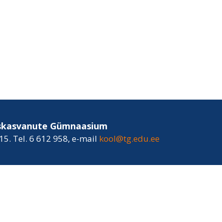
iskasvanute Gümnaasium
15. Tel. 6 612 958, e-mail
kool@tg.edu.ee