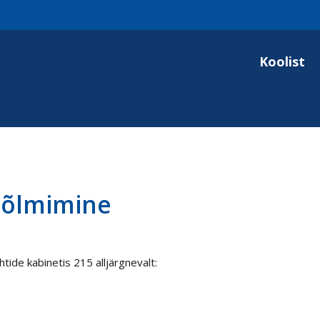
Koolist
sõlmimine
tide kabinetis 215 alljärgnevalt: