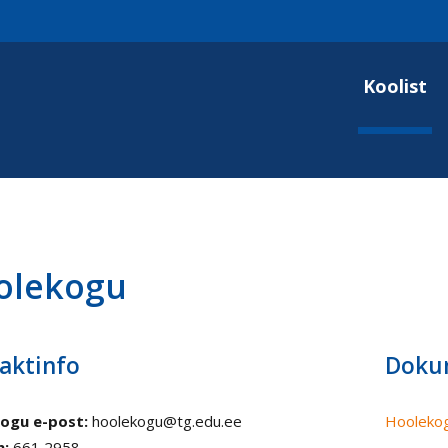
Koolist
olekogu
aktinfo
Doku
ogu e-post:
hoolekogu@tg.edu.ee
Hoolekog
n:
661 2958