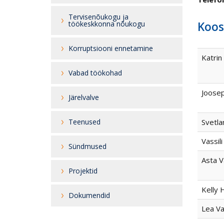
Tervisenõukogu ja
töökeskkonna nõukogu
Koos
Korruptsiooni ennetamine
Katrin
Vabad töökohad
Joose
Järelvalve
Teenused
Svetla
Vassil
Sündmused
Asta V
Projektid
Kelly
Dokumendid
Lea Va