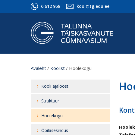
6 612 958
kool@tg.edu.ee
Avaleht
/
Koolist
/
Hoolekogu
Ho
Kooli ajaloost
Struktuur
Kont
Hoolekogu
Hoolek
Õpilasesindus
Telefo