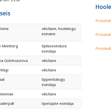
Hoole
seis
Protokol
 Vene
vilistlane, hoolekogu
esinaine
Protokol
p Meinberg
õpilasesinduse
Protokol
esindaja
na Golohvastova
vilistlane
i Mägi
vilistlane
aal
õppenõukogu
esindaja
 Heinmäe
vilistlane
aderpall
õpetajate esindaja