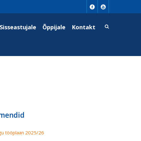
Sisseastujale
Õppijale
Kontakt
mendid
u tööplaan 2025/26