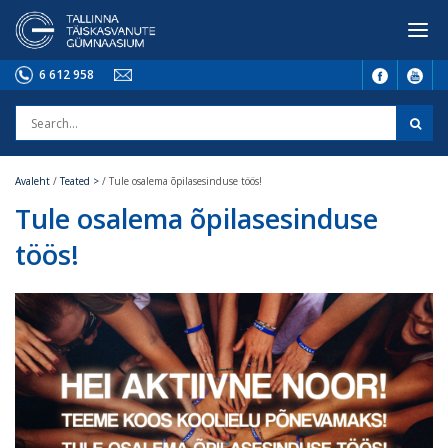
6 612 958
Avaleht
/
Teated >
/
Tule osalema õpilasesinduse töös!
Tule osalema õpilasesinduse
töös!