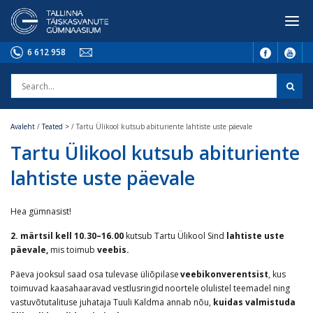
6 612 958
Avaleht
/
Teated >
/
Tartu Ülikool kutsub abituriente lahtiste uste päevale
Tartu Ülikool kutsub abituriente
lahtiste uste päevale
Hea gümnasist!
2. märtsil kell 10.30–16.00
kutsub Tartu Ülikool Sind
lahtiste uste
päevale,
mis toimub
veebis.
Päeva jooksul saad osa tulevase üliõpilase
veebikonverentsist
, kus
toimuvad kaasahaaravad vestlusringid noortele olulistel teemadel ning
vastuvõtutalituse juhataja Tuuli Kaldma annab nõu,
kuidas valmistuda