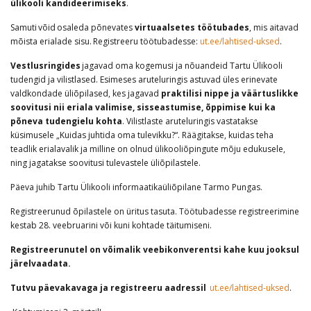
ülikooli kandideerimiseks
.
Samuti võid osaleda põnevates
virtuaalsetes töötubades
, mis aitavad
mõista erialade sisu. Registreeru töötubadesse:
ut.ee/lahtised-uksed
.
Vestlusringides
jagavad oma kogemusi ja nõuandeid Tartu Ülikooli
tudengid ja vilistlased. Esimeses aruteluringis astuvad üles erinevate
valdkondade üliõpilased, kes jagavad
praktilisi nippe ja väärtuslikke
soovitusi nii eriala valimise, sisseastumise, õppimise kui ka
põneva tudengielu kohta
. Vilistlaste aruteluringis vastatakse
küsimusele „Kuidas juhtida oma tulevikku?“. Räägitakse, kuidas teha
teadlik erialavalik ja milline on olnud ülikooliõpingute mõju edukusele,
ning jagatakse soovitusi tulevastele üliõpilastele.
Päeva juhib Tartu Ülikooli informaatikaüliõpilane Tarmo Pungas.
Registreerunud õpilastele on üritus tasuta. Töötubadesse registreerimine
kestab 28. veebruarini või kuni kohtade täitumiseni.
Registreerunutel on võimalik veebikonverentsi kahe kuu jooksul
järelvaadata.
Tutvu päevakavaga ja registreeru aadressil
ut.ee/lahtised-uksed
.