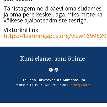
Tähistagem neid päevi oma südames
ja oma pere keskel, aga miks mitte ka
väikese ajalooteadmiste testiga.
Viktoriini link
https://learningapps.org/view1699829
Kuni elame, seni õpime!
Tallinna Täiskasvanute Gümnaasium
Martsa 2, 13915. Tel. 6 612 958, e-mail
kool@tg.edu.ee