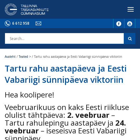
6 612 958
Avaleht
/
Teated >
/
Tartu rahu aastapäeva ja Eesti Vabariigi sünnipäeva viktoriin
Tartu rahu aastapäeva ja Eesti
Vabariigi sünnipäeva viktoriin
Hea koolipere!
Veebruarikuus on kaks Eesti riikluse
olulist tähtpäeva:
2. veebruar
–
Tartu rahulepingu aastapäev ja
24.
veebruar
– iseseisva Eesti Vabariigi
sünnipäev.