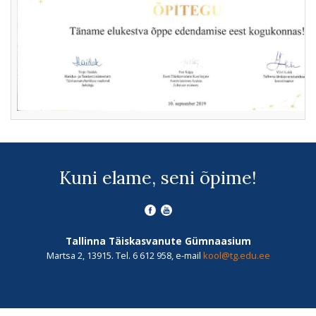
Kuni elame, seni õpime!
Tallinna Täiskasvanute Gümnaasium
Martsa 2, 13915. Tel. 6 612 958, e-mail
kool@tg.edu.ee