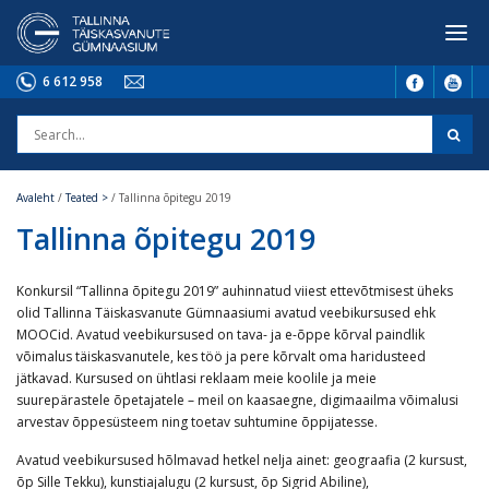
6 612 958
Avaleht
/
Teated >
/
Tallinna õpitegu 2019
Tallinna õpitegu 2019
Konkursil “Tallinna õpitegu 2019” auhinnatud viiest ettevõtmisest üheks
olid Tallinna Täiskasvanute Gümnaasiumi avatud veebikursused ehk
MOOCid. Avatud veebikursused on tava- ja e-õppe kõrval paindlik
võimalus täiskasvanutele, kes töö ja pere kõrvalt oma haridusteed
jätkavad. Kursused on ühtlasi reklaam meie koolile ja meie
suurepärastele õpetajatele – meil on kaasaegne, digimaailma võimalusi
arvestav õppesüsteem ning toetav suhtumine õppijatesse.
Avatud veebikursused hõlmavad hetkel nelja ainet: geograafia (2 kursust,
õp Sille Tekku), kunstiajalugu (2 kursust, õp Sigrid Abiline),