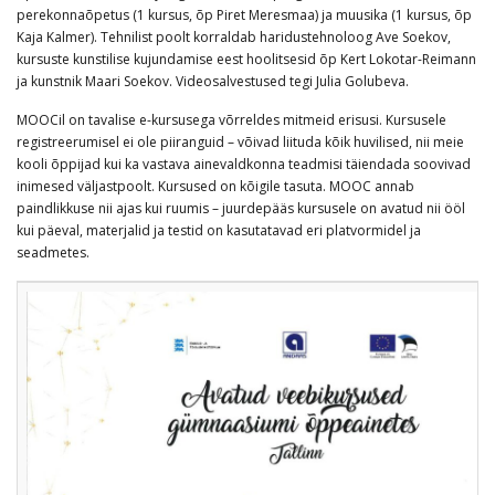
perekonnaõpetus (1 kursus, õp Piret Meresmaa) ja muusika (1 kursus, õp
Kaja Kalmer). Tehnilist poolt korraldab haridustehnoloog Ave Soekov,
kursuste kunstilise kujundamise eest hoolitsesid õp Kert Lokotar-Reimann
ja kunstnik Maari Soekov. Videosalvestused tegi Julia Golubeva.
MOOCil on tavalise e-kursusega võrreldes mitmeid erisusi. Kursusele
registreerumisel ei ole piiranguid – võivad liituda kõik huvilised, nii meie
kooli õppijad kui ka vastava ainevaldkonna teadmisi täiendada soovivad
inimesed väljastpoolt. Kursused on kõigile tasuta. MOOC annab
paindlikkuse nii ajas kui ruumis – juurdepääs kursusele on avatud nii ööl
kui päeval, materjalid ja testid on kasutatavad eri platvormidel ja
seadmetes.