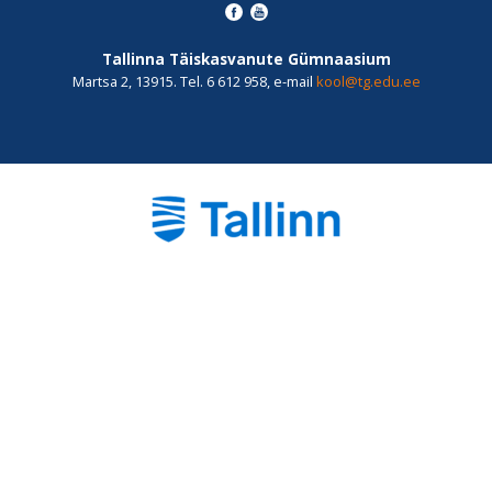
Tallinna Täiskasvanute Gümnaasium
Martsa 2, 13915. Tel. 6 612 958, e-mail
kool@tg.edu.ee