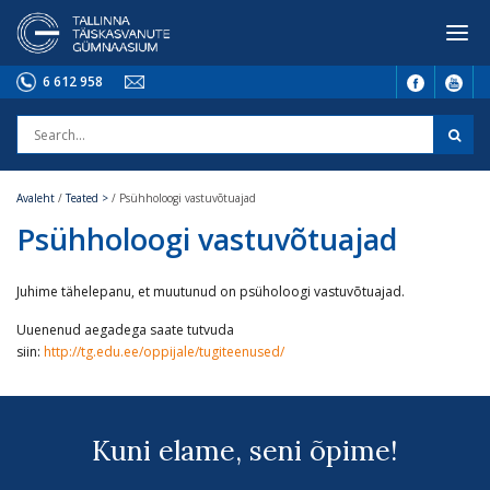
6 612 958
Avaleht
/
Teated >
/
Psühholoogi vastuvõtuajad
Psühholoogi vastuvõtuajad
Juhime tähelepanu, et muutunud on psüholoogi vastuvõtuajad.
Uuenenud aegadega saate tutvuda
siin:
http://tg.edu.ee/oppijale/tugiteenused/
Kuni elame, seni õpime!