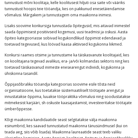
tunnustust mõni koolitaja, kelle koolitusest hiljuti osa saite või vääriks
tunnustust hoopis teie tööandja, kes on pakkunud enesetäiendamise
võimalusi. Märgakem ja tunnustagem oma maakonna inimesi.
Lisaks soovime konkursiga tunnustada õpitegusid, mis aitavad inimestel
saada õppimisest positiivseid kogemusi, uusi teadmisi ja oskusi. Aasta
õpiteo kategooriasse sobivad kogukondlikud õppimist edendavad ja
toetavad tegevused, kus löövad kaasa aktiivsed kogukonna liikmed.
Konkursi raames otsime ja tunnustame ka täiskasvanute koolitajaid, kes
on koolitajana tegevad avalikus, era- ja/või kolmandas sektoris ning kes
toetavad täiskasvanud inimeste enesearengut indiviidi, kogukonna ja
ühiskonna tasandil.
Õppijasõbraliku tööandja kategoorias soovime esile tõsta neid
organisatsioone, kus toetatakse süstemaatiliselt töötajate arengut ja
innustatakse õppima, luuakse tööpraktika võimalusi ning soodustatakse
mitmekesist karjääri, sh oskuste kaasajastamist, investeeritakse töötajate
ümberõppesse.
Kõigi maakonna kandidaatide seast selgitatakse välja maakonna
esinumbrid, kes saavad tunnustatud maakonna tänusündmusel (kui on
teada aeg, siis võib lisada). Maakonna laureaatide seast teeb valiku