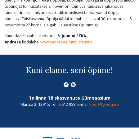
üleriigiline komisjon. Aasta õppijat, koolitajat, õpitegu ja õppijasõbralikku
tööandjat tunnustatakse 8. novembril toimuval täiskasvanuhariduse
tänusündmusel, mis on osa traditsioonilisest täiskasvanud õppija
nädalast. Täiskasvanud õppija nädal toimub sel aastal 30. oktoobrist – 8.
novembrini 27 korda ja algab üle-eestilise Õpitunniga.
Kandidaate saab esitada kuni
8. juunini ETKA
Andrase
kodulehel
www.andras.ee/tunnustamine
Kuni elame, seni õpime!
Tallinna Täiskasvanute Gümnaasium
Martsa 2, 13915. Tel. 6 612 958, e-mail
kool@tg.edu.ee