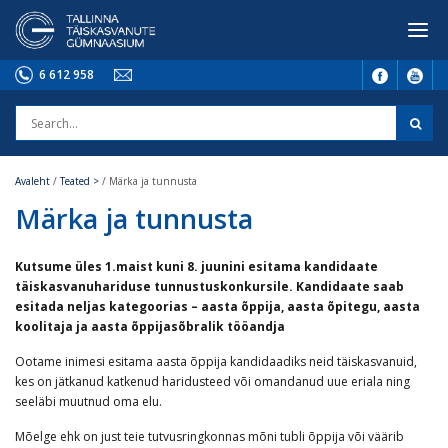
6 612 958
Avaleht
/
Teated >
/
Märka ja tunnusta
Märka ja tunnusta
Kutsume üles 1.maist kuni 8. juunini esitama kandidaate
täiskasvanuhariduse tunnustuskonkursile. Kandidaate saab
esitada neljas kategoorias – aasta õppija, aasta õpitegu, aasta
koolitaja ja aasta õppijasõbralik tööandja
Ootame inimesi esitama aasta õppija kandidaadiks neid täiskasvanuid,
kes on jätkanud katkenud haridusteed või omandanud uue eriala ning
seeläbi muutnud oma elu.
Mõelge ehk on just teie tutvusringkonnas mõni tubli õppija või väärib