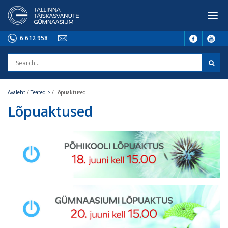
6 612 958
Avaleht
/
Teated >
/
Lõpuaktused
Lõpuaktused