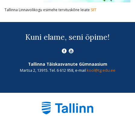
Tallinna Linnavolikogu esimehe tervituskõne leiate
SIIT
Kuni elame, seni õpime!
Tallinna Täiskasvanute Gümnaasium
Martsa 2, 13915. Tel. 6 612 958, e-mail
kool@tg.edu.ee