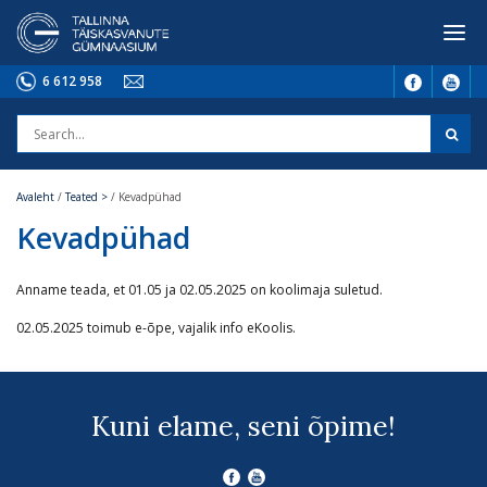
6 612 958
Avaleht
/
Teated >
/
Kevadpühad
Kevadpühad
Anname teada, et 01.05 ja 02.05.2025 on koolimaja suletud.
02.05.2025 toimub e-õpe, vajalik info eKoolis.
Kuni elame, seni õpime!