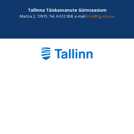
Tallinna Täiskasvanute Gümnaasium
Martsa 2, 13915. Tel. 6 612 958, e-mail
kool@tg.edu.ee