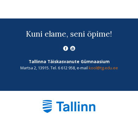
Kuni elame, seni õpime!
Tallinna Täiskasvanute Gümnaasium
Martsa 2, 13915. Tel. 6 612 958, e-mail
kool@tg.edu.ee