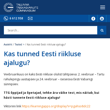
6 612 958
Avaleht
/
Teated >
/
Kas tunned Eesti riikluse ajalugu?
Kas tunned Eesti riikluse
ajalugu?
Veebruarikuus on kaks Eesti riikluse olulist tähtpäeva: 2. veebruar – Tartu
rahulepingu aastapäev ja 24. veebruar – iseseisva Eesti Vabariigi
sünnipäev.
TTG õppijad ja õpetajad, tehke ära väike test, mis näitab, kui
hästi tunnete Eesti riikluse ajalugu!
Viktoriini link
https://learningapps.org/display?v=pgahso8dc22