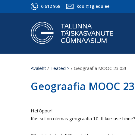
6 612 958
kool@tg.edu.ee
Avaleht
/
Teated >
/
Geograafia MOOC 23.03!
Geograafia MOOC 23.
Hei õppur!
Kas sul on olemas geograafia 10. II kursuse hinne? K