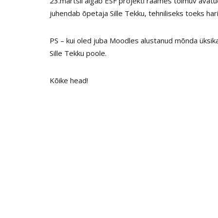
23.märtsil algab ESF projekti raames toimuv avatud
juhendab õpetaja Sille Tekku, tehniliseks toeks h
PS – kui oled juba Moodles alustanud mõnda üksik
Sille Tekku poole.
Kõike head!