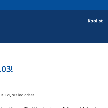
Koolist
03!
ui ei, siis loe edasi!