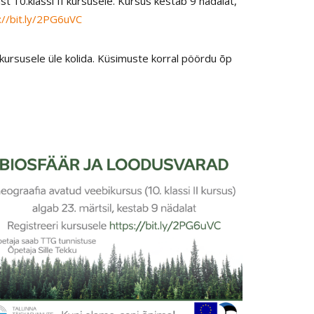
 10.klassi II kursusele. Kursus kestab 9 nädalat,
://bit.ly/2PG6uVC
ursusele üle kolida. Küsimuste korral pöördu õp