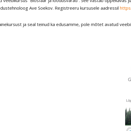
 veebikursus “Biosfäär ja loodusvarad”. See vastab õppekavas just
aridustehnoloog Ave Soekov. Registreeru kursusele aadressil
https
ainekursust ja seal teinud ka edusamme, pole mõtet avatud veebik