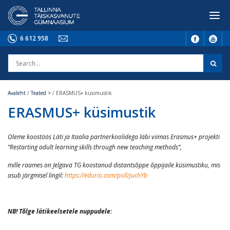
6 612 958
Avaleht
/
Teated >
/
ERASMUS+ küsimustik
ERASMUS+ küsimustik
Oleme koostöös Läti ja Itaalia partnerkoolidega läbi viimas Erasmus+ projekti
“Restarting adult learning skills through new teaching methods”,
mille raames on Jelgava TG koostanud distantsõppe õppijaile küsimustiku, mis
asub järgmisel lingil:
https://edurio.com/poll/juchYb
NB! Tõlge lätikeelsetele nuppudele: