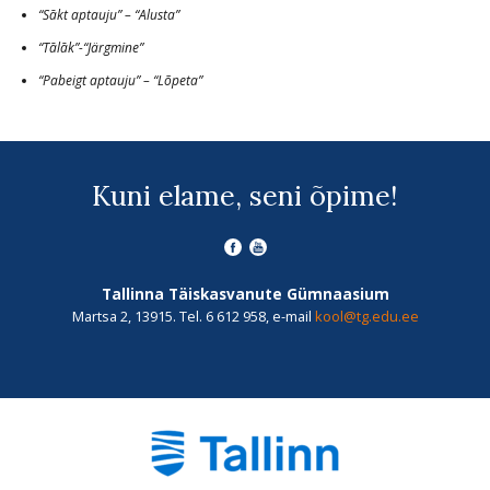
“Sākt aptauju” – “Alusta”
“Tālāk”-“Järgmine”
“Pabeigt aptauju” – “Lõpeta”
Kuni elame, seni õpime!
Tallinna Täiskasvanute Gümnaasium
Martsa 2, 13915. Tel. 6 612 958, e-mail
kool@tg.edu.ee