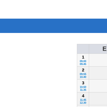
E
1
09.00
09.45
2
09.55
10.40
3
10.50
11.35
4
11.45
12.30