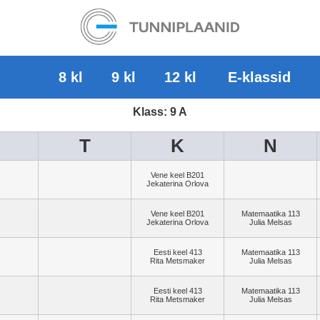
8
9
12
E-klassid
Klass: 9 A
T
K
N
Vene keel B201
Jekaterina Orlova
Vene keel B201
Matemaatika 113
Jekaterina Orlova
Julia Melsas
Eesti keel 413
Matemaatika 113
Rita Metsmaker
Julia Melsas
Eesti keel 413
Matemaatika 113
Rita Metsmaker
Julia Melsas