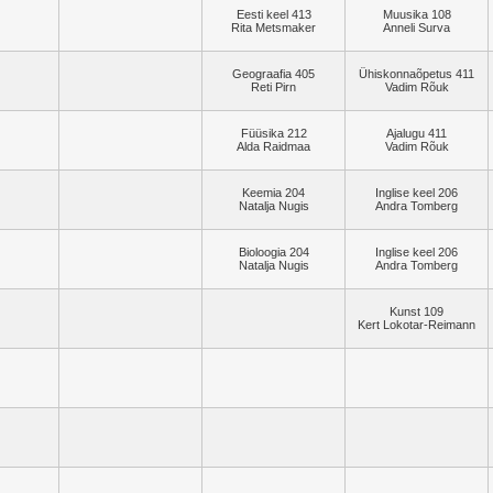
Eesti keel 413
Muusika 108
Rita Metsmaker
Anneli Surva
Geograafia 405
Ühiskonnaõpetus 411
Reti Pirn
Vadim Rõuk
Füüsika 212
Ajalugu 411
Alda Raidmaa
Vadim Rõuk
Keemia 204
Inglise keel 206
Natalja Nugis
Andra Tomberg
Bioloogia 204
Inglise keel 206
Natalja Nugis
Andra Tomberg
Kunst 109
Kert Lokotar-Reimann